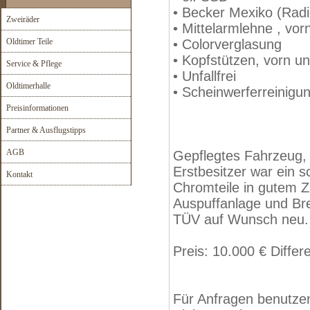
• Becker Mexiko (Radi
Zweiräder
• Mittelarmlehne , vor
Oldtimer Teile
• Colorverglasung
• Kopfstützen, vorn un
Service & Pflege
• Unfallfrei
Oldtimerhalle
• Scheinwerferreinigu
Preisinformationen
Partner & Ausflugstipps
AGB
Gepflegtes Fahrzeug,
Erstbesitzer war ein s
Kontakt
Chromteile in gutem Z
Auspuffanlage und Br
TÜV auf Wunsch neu.
Preis: 10.000 € Differ
Für Anfragen benutzen