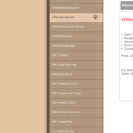
Histor
1908 Handdruckspritze
1958 Opel Kapitän
VERK
1958 Messerschmitt KR 201
• Opel 
1958 BMW Isetta
• Bauja
• Herste
• Form 
1968 Ford Mustang
• Zusta
1967 Cadillac
Preis: 
1965 Opel Feuerwehr
Für Anf
Vielen 
1969 Rolls Royce
1961 Wartburg 311/3
1964 Peugeot 404 Coupé
1965 Wolga GAZ21
1990 Stretch Limousine
1962 Vanden Plas
1971 Mercedes 600