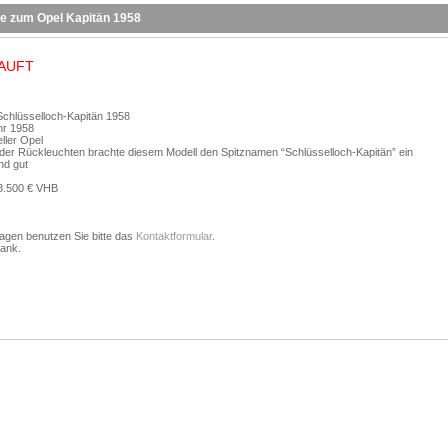
ie zum Opel Kapitän 1958
AUFT
Schlüsselloch-Kapitän 1958
hr 1958
ller Opel
der Rückleuchten brachte diesem Modell den Spitznamen “Schlüsselloch-Kapitän” ein
nd gut
28.500 € VHB
ragen benutzen Sie bitte das
Kontaktformular
.
Dank.