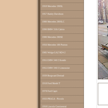
1959 Mercedes 190SL
1957 Harley Davidson
1980 Mercedes 280SLC
1990 BMW 316i Cabrio
1980 Mercedes 280SE
1956 Mercedes 180 Ponton
1985 Wolga GAZ M24-2
1955 EMW 340/2 Kombi
1955 EMW 340/2 Limousine
1939 Borgward Dreirad
1918 Ford Model T
1978 Ford Capri
1933 PRAGA - Piccolo
1958 Lincoln Continental